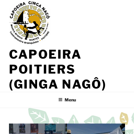
Aller
au
contenu
principal
CAPOEIRA
POITIERS
(GINGA NAGÔ)
Menu