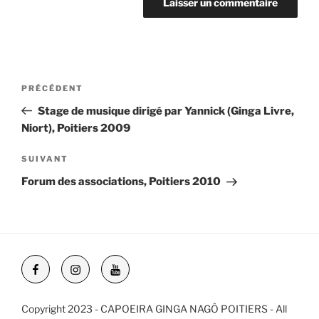
Article
PRÉCÉDENT
NAVIGATION
précédent
Stage de musique dirigé par Yannick (Ginga Livre,
DE
Niort), Poitiers 2009
L’ARTICLE
Article
SUIVANT
suivant
Forum des associations, Poitiers 2010
Facebook
Instagram
YouTube
Copyright 2023 - CAPOEIRA GINGA NAGÔ POITIERS - All